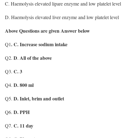
C. Haemolysis elevated lipare enzyme and low platelet level
D. Haemolysis elevated liver enzyme and low platelet level
Above Questions are given Answer below
. C. Increase sodium intake
Q1
D
All of the above
Q2.
.
C. 3
Q3.
D. 800 ml
Q4.
D. Inlet, brim and outlet
Q5.
D. PPH
Q6.
C. 11 day
Q7.