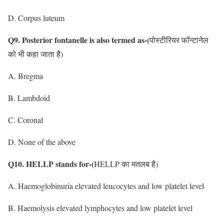
D. Corpus luteum
Q9. Posterior fontanelle is also termed as-(
पोस्टीरियर फॉन्टानेल
को भी कहा जाता है)
A. Bregma
B. Lambdoid
C. Coronal
D. None of the above
Q10. HELLP stands for-(
HELLP का मतलब है)
A. Haemoglobinuria elevated leucocytes and low platelet level
B. Haemolysis elevated lymphocytes and low platelet level