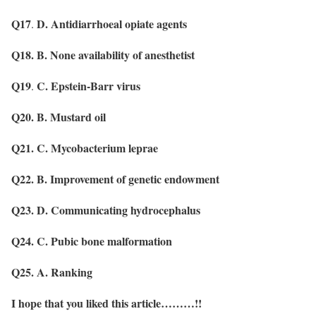
Q17
D. Antidiarrhoeal opiate agents
.
Q18. B. None availability of anesthetist
Q19
C. Epstein-Barr virus
.
Q20.
B. Mustard oil
Q21. C. Mycobacterium leprae
Q22. B. Improvement of genetic endowment
Q23. D. Communicating hydrocephalus
Q24. C. Pubic bone malformation
Q25. A. Ranking
I hope that you liked this article………!!