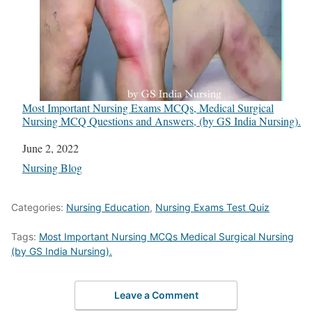
Most Important Nursing Exams MCQs, Medical Surgical
Nursing MCQ Questions and Answers, (by GS India Nursing).
Date
June 2, 2022
In relation to
Nursing Blog
Categories:
Nursing Education
,
Nursing Exams Test Quiz
Tags:
Most Important Nursing MCQs Medical Surgical Nursing
(by GS India Nursing).
Leave a Comment