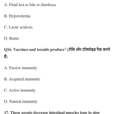
A. Fluid lost as bile or diarrhoea
B. Hypovolemia
C. Lactic acidosis
D. Burns
Q16. Vaccines and toxoids produce
(टीके और टॉक्सोइड पैदा करते
?
हैं)
A. Passive immunity
B. Acquired immunity
C. Active immunity
D. Natural immunity
17. These agents decrease intestinal muscles tone to slow