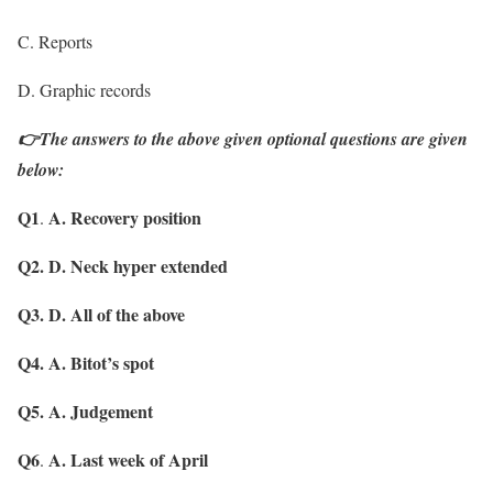
C. Reports
D. Graphic records
👉The answers to the above given optional questions are given
below:
Q1
A. Recovery position
.
Q2.
D. Neck hyper extended
Q3.
D. All of the above
Q4.
A. Bitot’s spot
Q5.
A. Judgement
Q6
A. Last week of April
.