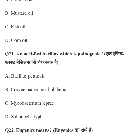
B. Mustard oil
C. Fish oil
D. Corn oil
Q21. An acid-fast bacillus which is pathogenic?
(एक एसिड-
फास्ट बेसिलस जो रोगजनक है)
A. Bacillus pertussis
B. Coryne bacterium diphtheria
C. Mycobacterium leprae
D. Salmonella typhi
Q22. Engenics means?
(Engenics का अर्थ है)