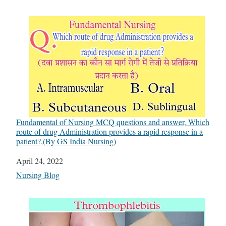
Fundamental of Nursing MCQ questions and answer, Which
route of drug Administration provides a rapid response in a
patient?,(By GS India Nursing)
Date
April 24, 2022
In relation to
Nursing Blog