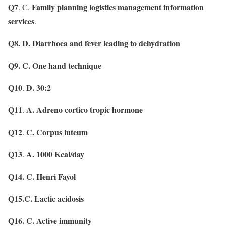
Q7
Family planning logistics management information
. C.
services
.
Q8.
D. Diarrhoea and fever leading to dehydration
Q9.
C. One hand technique
Q10
D. 30:2
.
Q11
A. Adreno cortico tropic hormone
.
Q12
C. Corpus luteum
.
Q13
A. 1000 Kcal/day
.
Q14.
C. Henri Fayol
Q15.C. Lactic acidosis
Q16.
C. Active immunity